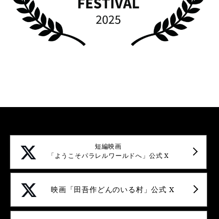
短編映画
「ようこそパラレルワールドへ」公式 X
映画「田吾作どんのいる村」公式 X